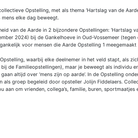
ollectieve Opstelling, met als thema ‘Hartslag van de Aarde
ls mens elke dag beweegt.
eid van de Aarde in 2 bijzondere Opstellingen: ‘Hartslag 
ember 2024) bij de Gankelhoeve in Oud-Vossemeer (tegen 
toegankelijk voor mensen die Aarde Opstelling 1 meegemaak
pstelling, waarbij elke deelnemer in het veld stapt, als zic
bij de Familieopstellingen), maar je beweegt als individu e
aan altijd over ‘mens zijn op aarde’. In de Opstelling onderz
en als groep begeleid door opsteller Jolijn Fiddelaers. Coll
 aan om vrienden, collega’s, familie, buren, sportmaatjes