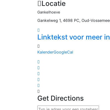
Locatie
Gankelhoeve
Gankelweg 1, 4698 PC, Oud-Vossemee
Linktekst voor meer i
Kalender
GoogleCal
Get Directions
Address - Aardeopstellingen 1 []