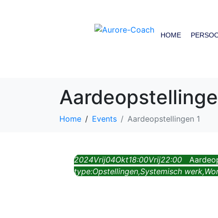
HOME
PERSOO
Aardeopstellinge
Home
Events
Aardeopstellingen 1
2024
Vrij
04
Okt
18:00
Vrij
22:00
Aardeop
type:
Opstellingen,
Systemisch werk,
Wo