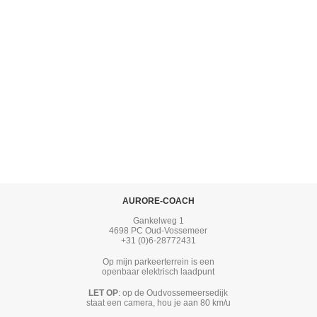
n 1 []
AURORE-COACH
Gankelweg 1
4698 PC Oud-Vossemeer
+31 (0)6-28772431
Op mijn parkeerterrein is een
openbaar elektrisch laadpunt
LET OP
: op de Oudvossemeersedijk
staat een camera, hou je aan 80 km/u