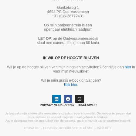
Gankelweg 1
4698 PC Oud-Vossemeer
+31 (0)6-28772431
Op mijn parkeerterrein is een
openbaar elektrisch laadpunt
LET OP
: op de Oudvossemeersedijk
staat een camera, hou je aan 80 km/u
IK WIL OP DE HOOGTE BLIJVEN
Wil je op de hoogte blijven van mijn blogs en activiteiten? Schrijf je dan
hier
in
voor mijn nieuwsbrief.
Wil je mijn gratis e-book ontvangen?
Klik hier.
PRIVACY VERKLARING – DISCLAIMER
Je bezoekt mijn internetsite www.aurore-coach.nl voor informatie. Om ervoor te zorgen dat
onze website zo soepel mogelijk draait gebruik ik cookies.
Als je doorgaat met het gebruiken van de website, ga ik er vanuit dat je daarmee instemt.
ONTWERP – HOSTING:
BOORDEVOLRECLAME
–
WISEBITE